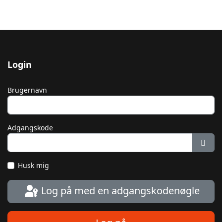
Login
Brugernavn
Adgangskode
Vis 
Husk mig
Log på med en adgangskodenøgle