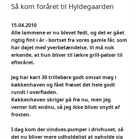
Så kom foråret til Hyldegaarden
15.04.2010
Alle lammene er nu blevet født, og det er gået
rigtig fint i år - bortset fra vores gamle får, som
har døjet med yverbetændelse. Vi må nok
erkende, at hun bliver til lækre grill-pølser til
efteråret.
Jeg har kørt 30 trillebøre godt omsat møg i
køkkenhaven og fået fræset det hele godt
rundt i overfladen.
Køkkenhaven skriger på frø nu, men jeg
venter lidt endnu, så jeg ikke bliver snydt af
frosten.
I dag kom der vindues-pumper i drivhuset, så
det nu bliver mere udholdeligt at opholde sig