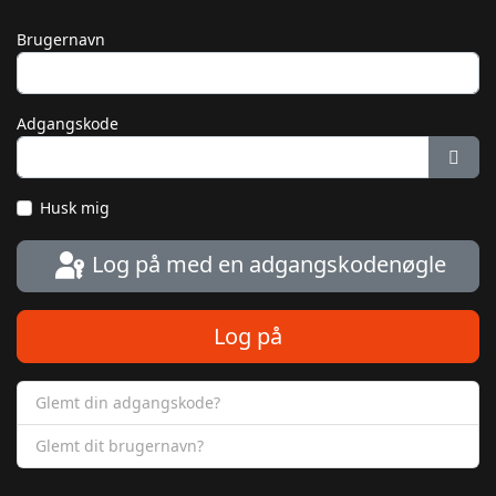
Brugernavn
Adgangskode
Vis 
Husk mig
Log på med en adgangskodenøgle
Log på
Glemt din adgangskode?
Glemt dit brugernavn?