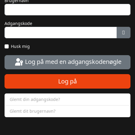
Brugernavn
Adgangskode
Vis 
Husk mig
Log på med en adgangskodenøgle
Log på
Glemt din adgangskode?
Glemt dit brugernavn?