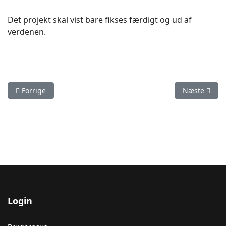
Det projekt skal vist bare fikses færdigt og ud af
verdenen.
Forrige artikel: Sneplov - Strygejernet
Næste artike
Forrige
Næste
Login