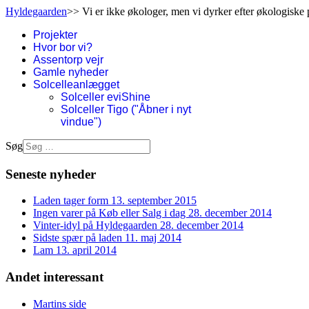
Hyldegaarden
>> Vi er ikke økologer, men vi dyrker efter økologiske 
Projekter
Hvor bor vi?
Assentorp vejr
Gamle nyheder
Solcelleanlægget
Solceller eviShine
Solceller Tigo ("Åbner i nyt
vindue")
Søg
Seneste nyheder
Laden tager form
13. september 2015
Ingen varer på Køb eller Salg i dag
28. december 2014
Vinter-idyl på Hyldegaarden
28. december 2014
Sidste spær på laden
11. maj 2014
Lam
13. april 2014
Andet interessant
Martins side