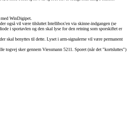
n med WinDigipet.
er også vil være tilsluttet Intellibox'en via skinne-indgangen (se
de i sportavlen og den skal lyse for den retning som sporskiftet er
r skal benyttes til dette. Lyset i arm-signalerne vil være permanent
tille togvej sker gennem Viessmann 5211. Sporet (når det "kortsluttes")