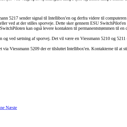
nn 5217 sender signal til Intellibox'en og derfra videre til computere
eller ved at der stilles sporveje. Dette sker gennem ESU SwitchPilot'en d
itchPiloten kan også levere kontakten til permanentstrømmen til en dio
len og ved sætning af sporvej. Det vil være en Viessmann 5210 og 5211 de
via Viessmann 5209 der er tilsluttet Intellibox'en. Kontakterne til at s
ane
Næste