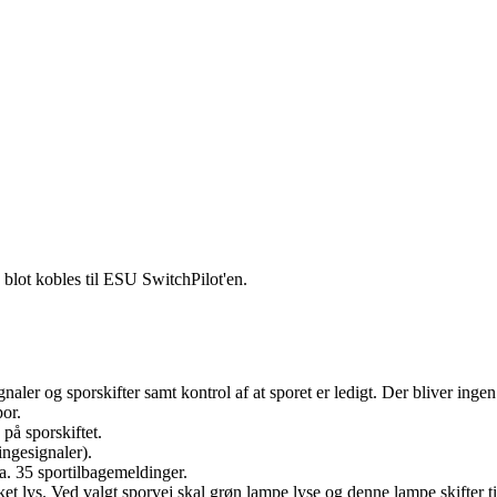
 blot kobles til ESU SwitchPilot'en.
aler og sporskifter samt kontrol af at sporet er ledigt. Der bliver ingen 
por.
på sporskiftet.
ingesignaler).
ca. 35 sportilbagemeldinger.
et lys. Ved valgt sporvej skal grøn lampe lyse og denne lampe skifter ti