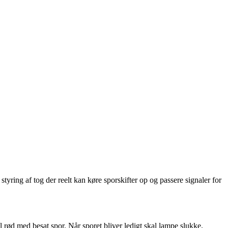
styring af tog der reelt kan køre sporskifter op og passere signaler for
l rød med besat spor. Når sporet bliver ledigt skal lampe slukke.