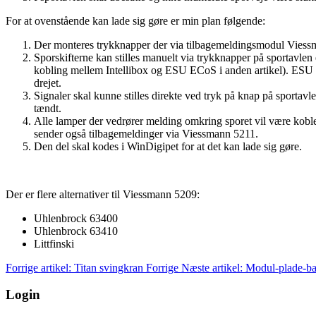
For at ovenstående kan lade sig gøre er min plan følgende:
Der monteres trykknapper der via tilbagemeldingsmodul Viessma
Sporskifterne kan stilles manuelt via trykknapper på sportavlen 
kobling mellem Intellibox og ESU ECoS i anden artikel). ESU Sw
drejet.
Signaler skal kunne stilles direkte ved tryk på knap på sportav
tændt.
Alle lamper der vedrører melding omkring sporet vil være koblet 
sender også tilbagemeldinger via Viessmann 5211.
Den del skal kodes i WinDigipet for at det kan lade sig gøre.
Der er flere alternativer til Viessmann 5209:
Uhlenbrock 63400
Uhlenbrock 63410
Littfinski
Forrige artikel: Titan svingkran
Forrige
Næste artikel: Modul-plade-b
Login