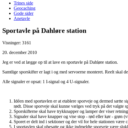
Trines side
Geocaching
Gode sider
Anetavle
Sportavle på Dahløre station
Visninger: 3161
20. december 2010
Jeg er ved at lægge op til at lave en sportavle på Dahløre station.
Samtlige sporskifter er lagt i og med servoerne monteret. Reelt skal de
Alle signaler er opsat: 1 I-signal og 4 U-signaler.
Idéen med sportavlen er at etablere sporveje og dermed sætte sign
rødt. Disse sporveje skal kunne vælges ved tryk på det valgte s
Sporskifterne skal have trykknapper og lamper der viser retning 
Signaler skal have knapper og vise stop - rød eller kør - grøn (v
Sporet er delt ind i sektioner og der vil for hele stationen være 
I sportavlen skal ubesatte og ikke indmeldte sporveje være slukk