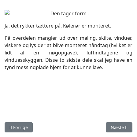
Ja, det rykker tættere på. Kølerør er monteret.
På overdelen mangler ud over maling, skilte, vinduer,
viskere og lys der at blive monteret håndtag (hvilket er
lidt af en møgopgave), luftindtagene og
vinduesskyggen. Disse to sidste dele skal jeg have en
tynd messingplade hjem for at kunne lave.
Forrige artikel: Stenbro
Næste artik
Forrige
Næste