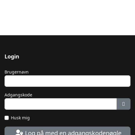
Login
Brugernavn
Adgangskode
Vis 
Husk mig
Log på med en adgangskodenøgle