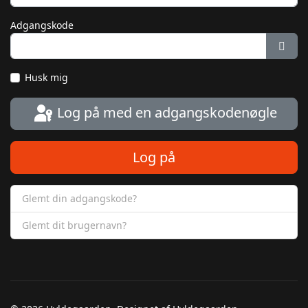
Adgangskode
Vis 
Husk mig
Log på med en adgangskodenøgle
Log på
Glemt din adgangskode?
Glemt dit brugernavn?