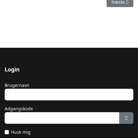
Næste artike
Næste
Login
Brugernavn
Adgangskode
Vis 
Husk mig