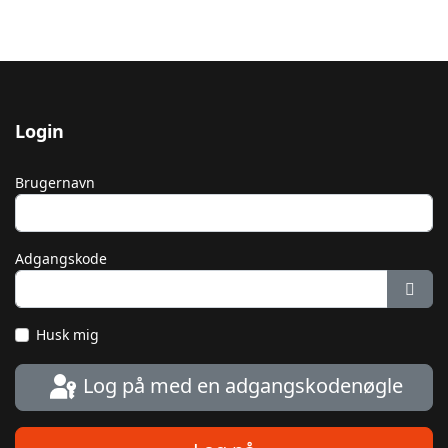
Login
Brugernavn
Adgangskode
Vis 
Husk mig
Log på med en adgangskodenøgle