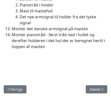
Pianotråd i holder
Mast til mastefod
Det nye armsignal til holder fra det tyske
signal
Monter det danske armsignal på masten
Monter pianotråd - først tråd ned i hullet og
derefter holderen i det hul der er beregnet hertil i
toppen af masten
Forrige artikel: ECoS 50200
Næste artike
Forrige
Næste