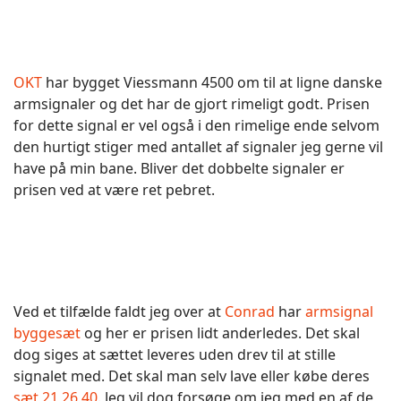
OKT
har bygget Viessmann 4500 om til at ligne danske
armsignaler og det har de gjort rimeligt godt. Prisen
for dette signal er vel også i den rimelige ende selvom
den hurtigt stiger med antallet af signaler jeg gerne vil
have på min bane. Bliver det dobbelte signaler er
prisen ved at være ret pebret.
Ved et tilfælde faldt jeg over at
Conrad
har
armsignal
byggesæt
og her er prisen lidt anderledes. Det skal
dog siges at sættet leveres uden drev til at stille
signalet med. Det skal man selv lave eller købe deres
sæt 21 26 40
. Jeg vil dog forsøge om jeg med en af de